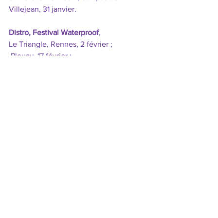
Villejean, 31 janvier.
Distro, Festival Waterproof
, 
Le Triangle, Rennes, 2 février ; 
 Plouay, 17 février ; 
 Quai des rêves, Lamballe, 13 avril ; 
 Loctudy, 29 avril ; 
 Le Plancher du monde, Langonnet, 21 
mai ; 
 Le Rendez-vous fou, Noyal-sur-Vilaine, 
10 juin ; 
 Gouesnou, Nomadanse, 16 juin ; 
 Château des Rochers, Vitré, 23 juin ; 
 Festival Bazar le jour biz’art la nuit, 
Betton, 24 juin ; 
 Maison des arts, Baud, 7 juillet ; 
 Festival Kerhervy, Lanester, 8 et 9 
juillet.