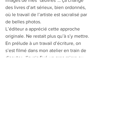
images de mes “œuvres”… ça change 
des livres d’art sérieux, bien ordonnés, 
où le travail de l’artiste est sacralisé par 
de belles photos. 
L’éditeur a apprécié cette approche 
originale. Ne restait plus qu’à s’y mettre. 
En prélude à un travail d’écriture, on 
s’est filmé dans mon atelier en train de 
discuter. J’avais fixé un gros micro au-
dessus de nous et pour qu’il tienne 
dans une position ultra-précise, je 
l’avais savamment arrimé avec des 
bouts de ficelles. Il semblait pris dans 
une toile d’araignée. Son mode 
d’accrochage a donné lieu à moult 
considérations sur l’esthétique du 
bricolage. La causerie a duré des 
heures. Rien que pour en éplucher le 
contenu et voir si on pourrait en tirer de 