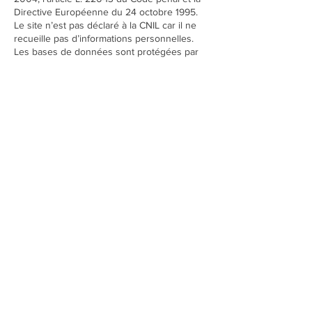
Directive Européenne du 24 octobre 1995.
Le site n’est pas déclaré à la CNIL car il ne
recueille pas d’informations personnelles.
Les bases de données sont protégées par
les dispositions de la loi du 1er juillet 1998
transposant la directive 96/9 du 11 mars 1996
relative à la protection juridique des bases
de données.
Liens hypertextes :
Le site
www.kostar.fr
contient certain liens
hypertextes vers d’autres sites ou réseaux
sociaux, mis en place avec l’autorisation de
Kostar.
Les cookies :
La navigation sur le site
www.kostar.fr
est
susceptible de provoquer l’installation de
cookie(s) essentiels sur l’ordinateur de
l’utilisateur. Un cookie est un fichier de petite
taille, qui ne permet pas l’identification de
l’utilisateur, mais qui enregistre des
informations relatives à la navigation d’un
ordinateur sur un site. Les données ainsi
obtenues visent à faciliter la navigation