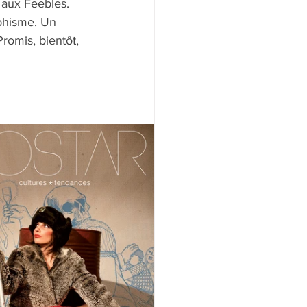
 aux Feebles. 
phisme. Un 
romis, bientôt, 