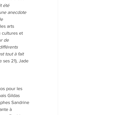
t été 
 une anecdote 
le 
es arts 
 cultures et 
r de 
ifférents 
t tout à fait 
e ses 21), Jade 
os pour les 
ais Gildas 
raphes Sandrine 
ante à 