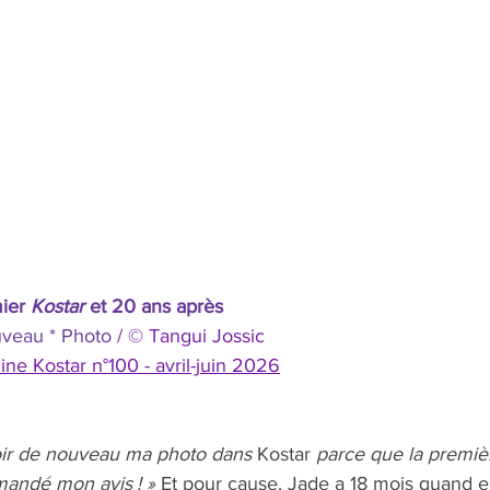
ier 
Kostar
 et 20 ans après
veau * Photo 
/ © Tangui Jossic
ne Kostar n°100 - avril-juin 2026
voir de nouveau ma photo dans 
Kostar
 parce que la premièr
mandé mon avis ! »
 Et pour cause, Jade a 18 mois quand ell