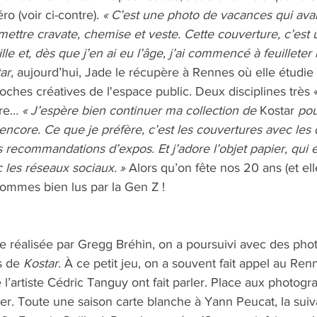
o (voir ci-contre). 
« C’est une photo de vacances qui avai
mettre cravate, chemise et veste. Cette couverture, c’est
le et, dès que j’en ai eu l’âge, j’ai commencé à feuilleter 
ar
, aujourd’hui, Jade le récupère à Rennes où elle étudie l
oches créatives de l'espace public. Deux disciplines très «
re… 
« J’espère bien continuer ma collection de 
Kostar
 pou
core. Ce que je préfère, c’est les couvertures avec les d
les recommandations d’expos. Et j’adore l’objet papier, qui es
les réseaux sociaux. »
 Alors qu’on fête nos 20 ans (et ell
sommes bien lus par la Gen Z ! 
e réalisée par Gregg Bréhin, on a poursuivi avec des phot
 de 
Kostar
. À ce petit jeu, on a souvent fait appel au Renn
 l’artiste Cédric Tanguy ont fait parler. Place aux photog
er. Toute une saison carte blanche à Yann Peucat, la suiv