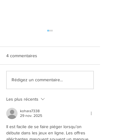
4 commentaires
Kostar #99
Kostar #100
Rédigez un commentaire...
Les plus récents
kohara7338
29 nov. 2025
Il est facile de se faire piéger lorsqu’on 
débute dans les jeux en ligne. Les offres 
alléchantes masquent souvent un manque 