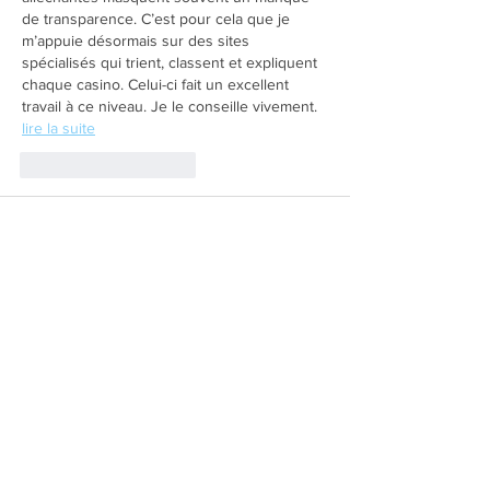
de transparence. C’est pour cela que je 
m’appuie désormais sur des sites 
spécialisés qui trient, classent et expliquent 
chaque casino. Celui-ci fait un excellent 
travail à ce niveau. Je le conseille vivement. 
lire la suite
J'aime
Répondre
Adhelmar Kuehn
31 août 2025
Les bonus sans dépôt permettent 
d’explorer un casino en ligne en toute 
sécurité tout en ayant la possibilité de 
gagner de vrais gains. Ils offrent un petit 
crédit ou des tours gratuits pour tester les 
jeux et la navigation du site. Pour obtenir 
plus d’informations
 et comparer les 
meilleures options, il est utile de se référer 
aux sites spécialisés.