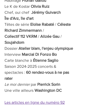
Habillage 
Florian Gallou
Le K de Kostar 
Olivia Ruiz
Chef, oui chef  
Jérémy Guivarch
Île d'Arz, île d'art
Têtes de série 
Eloïse Rabaté
 / 
Céleste 
Richard Zimmermann
 / 
Collectif 112 VKRM
 / 
Alizée Gau
 / 
Soujahdom
Dossier 
Atelier blam, l'enjeu olympique
Interview 
Marcial Di Fonzo Bo
Carte blanche à 
Étienne Saglio
Saison 2024-2025 concerts & 
spectacles : 
60 rendez-vous à ne pas 
rater
Le moi dernier
 par 
Pierrick Sorin
Une ville ailleurs 
Washington DC
Les articles en ligne du numéro 92