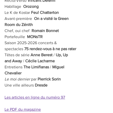
Recto/Verso 
Vincent Delerm 
Habillage  
Orozong
Le K de Kostar 
Feu! Chatterton 
Avant-première  
On a visité la Green 
Room du Zénith
Chef, oui chef  
Romain Bonnet
Portefeuille  
MONsTR
Saison 2025-2026 concerts & 
spectacles 
75 rendez-vous à ne pas rater
Têtes de série 
Anne Berest
 / 
Up, Up 
and Away
 / 
Cécile Lacharme
Entretiens 
The Limiñanas
 / 
Miguel 
Chevalier
Le moi dernier
 par 
Pierrick Sorin
Une ville ailleurs 
Dresde
Les articles en ligne du numéro 97
Le PDF du magazine