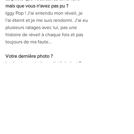
mais que vous n'avez pas pu ?   
Iggy Pop ! J'ai entendu mon réveil, je 
l'ai éteint et je me suis rendormi. J'ai eu 
plusieurs ratages avec lui, pas une 
histoire de réveil à chaque fois et pas 
toujours de ma faute...
Votre dernière photo ?   
Le dernier portrait que j'ai fait c'est Tony 
Leung Chiu-wai, hier à Paris. 
Qu'est-ce qu'une bonne photo selon 
vous ?   
C'est quelque chose d'inépuisable, qui 
nous pose des questions tout le temps. 
Un photographe anglais, Mick Rock, 
disait : une bonne photo c'est comme 
un bon 45 tours, quand il arrive à la fin, 