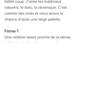
faible coup. J’aime les matériaux 
naturels, le bois, la céramique. C’est 
comme des mots et nous avons la 
chance d’avoir une large palette.
Forme ? 
Une relation assez proche de la danse, 
le fait de répéter des gestes, des 
directions, des courbes pour arriver à la 
justesse. Comme dans la musique, le 
jazz, jusqu’à ce qu’on sente que c’est 
exactement ça. Alors c’est un grand 
bonheur furtif. Ça n’arrive pas souvent.
Depuis le début de l’entretien, vous 
faites référence à la cuisine et la 
musique. C’est votre culture ? 
Non, je n’ai pas une culture musicale 
extraordinaire et je suis mauvais 