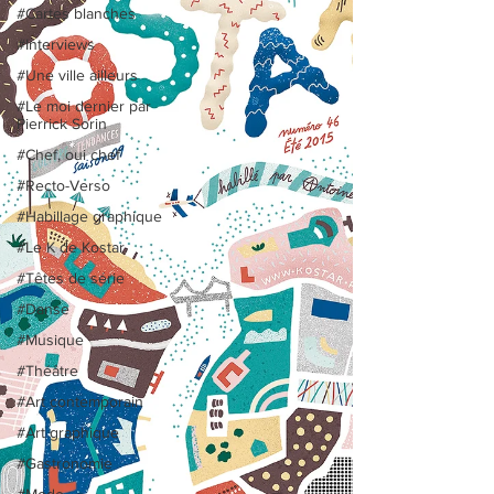
#Cartes blanches
#Interviews
#Une ville ailleurs
#Le moi dernier par
Pierrick Sorin
#Chef, oui chef
#Recto-Verso
#Habillage graphique
#Le K de Kostar
#Têtes de série
#Danse
#Musique
#Théâtre
#Art contemporain
#Art graphique
#Gastronomie
#Mode