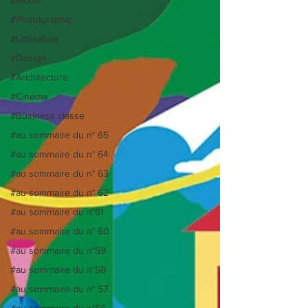
#Photographie
#Littérature
#Design
#Architecture
#Cinéma
#Business classe
#au sommaire du n° 65
#au sommaire du n° 64
#au sommaire du n° 63
#au sommaire du n° 62
#au sommaire du n°61
#au sommaire du n° 60
#au sommaire du n°59
#au sommaire du n°58
#au sommaire du n° 57
#au sommaire du n°56