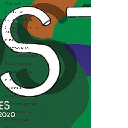
#Cartes blanches
#Interviews
#Une ville ailleurs
#Le moi dernier par
Pierrick Sorin
#Chef, oui chef
#Recto-Verso
#Habillage graphique
#Le K de Kostar
#Têtes de série
#Danse
#Musique
#Théâtre
#Art contemporain
#Art graphique
#Gastronomie
#Mode