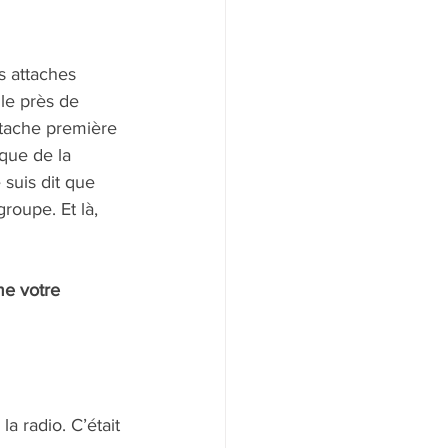
s attaches 
le près de 
attache première 
que de la 
 suis dit que 
roupe. Et là, 
e votre 
a radio. C’était 