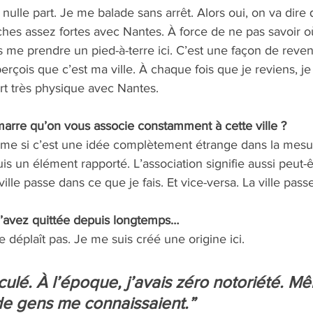
 nulle part. Je me balade sans arrêt. Alors oui, on va dire 
ches assez fortes avec Nantes. À force de ne pas savoir où j’
is me prendre un pied-à-terre ici. C’est une façon de reveni
perçois que c’est ma ville. À chaque fois que je reviens, je
rt très physique avec Nantes.
arre qu’on vous associe constamment à cette ville ? 
Même si c’est une idée complètement étrange dans la mesur
is un élément rapporté. L’association signifie aussi peut-
lle passe dans ce que je fais. Et vice-versa. La ville pass
l’avez quittée depuis longtemps… 
 déplaît pas. Je me suis créé une origine ici.
culé. À l’époque, j’avais zéro notoriété. M
de gens me connaissaient.”