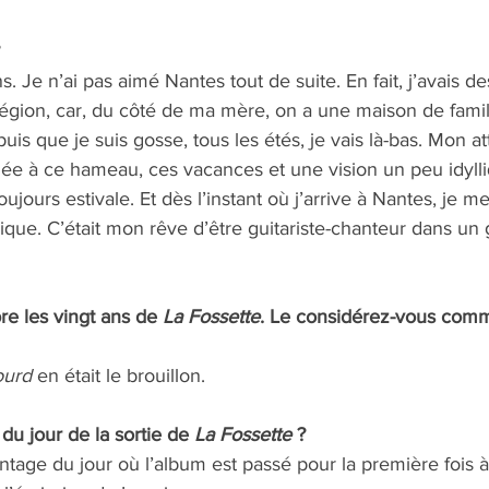
 
s. Je n’ai pas aimé Nantes tout de suite. En fait, j’avais de
région, car, du côté de ma mère, on a une maison de famil
puis que je suis gosse, tous les étés, je vais là-bas. Mon 
liée à ce hameau, ces vacances et une vision un peu idylli
ours estivale. Et dès l’instant où j’arrive à Nantes, je me
usique. C’était mon rêve d’être guitariste-chanteur dans un g
re les vingt ans de 
La Fossette
. Le considérez-vous comm
ourd
 en était le brouillon.
u jour de la sortie de 
La Fossette
 ? 
age du jour où l’album est passé pour la première fois à l