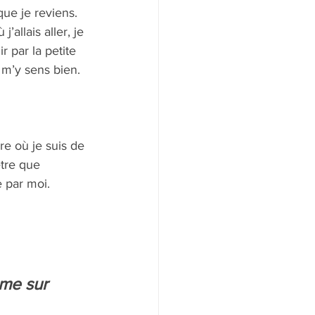
que je reviens. 
allais aller, je 
r par la petite 
 m’y sens bien. 
e où je suis de 
être que 
e par moi.
ême sur 