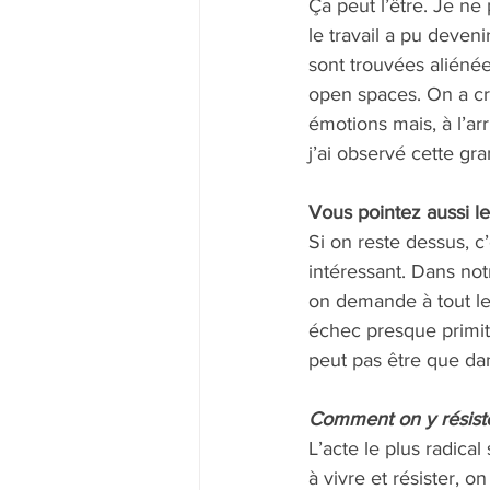
Ça peut l’être. Je ne 
le travail a pu deven
sont trouvées aliénée
open spaces. On a cré
émotions mais, à l’ar
j’ai observé cette g
Vous pointez aussi le
Si on reste dessus, c
intéressant. Dans not
on demande à tout le
échec presque primiti
peut pas être que dan
Comment on y résiste
L’acte le plus radica
à vivre et résister, 