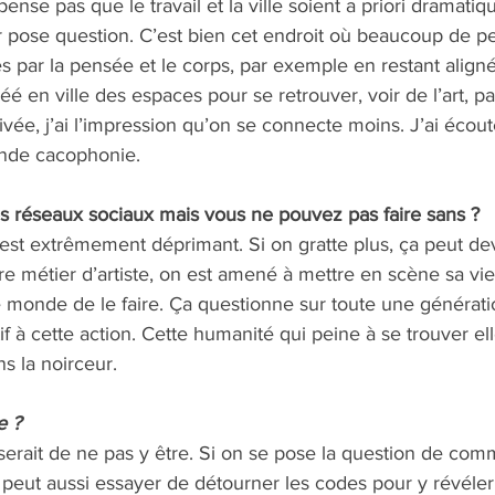
pense pas que le travail et la ville soient a priori dramati
ir pose question. C’est bien cet endroit où beaucoup de p
s par la pensée et le corps, par exemple en restant align
é en ville des espaces pour se retrouver, voir de l’art, pa
rivée, j’ai l’impression qu’on se connecte moins. J’ai écou
rande cacophonie.
s réseaux sociaux mais vous ne pouvez pas faire sans ?  
’est extrêmement déprimant. Si on gratte plus, ça peut de
re métier d’artiste, on est amené à mettre en scène sa vie
 monde de le faire. Ça questionne sur toute une génératio
f à cette action. Cette humanité qui peine à se trouver e
s la noirceur.
 ?   
l serait de ne pas y être. Si on se pose la question de co
on peut aussi essayer de détourner les codes pour y révéler