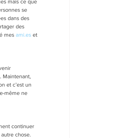
ques mais ce que 
ersonnes se 
ées dans des 
rtager des 
té mes 
ami.es
 et 
 
venir 
. Maintenant, 
n et c’est un 
lle-même ne 
mment continuer 
 autre chose. 