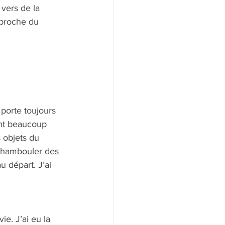
 vers de la 
 proche du 
 porte toujours 
ont beaucoup 
 objets du 
 chambouler des 
u départ. J’ai 
e. J’ai eu la 