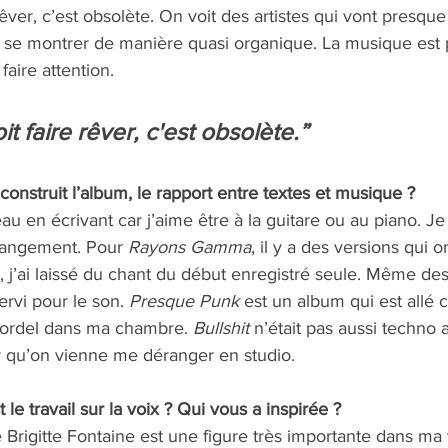
 rêver, c’est obsolète. On voit des artistes qui vont presque
e se montrer de manière quasi organique. La musique est
faire attention.
it faire rêver, c'est obsolète.”
struit l’album, le rapport entre textes et musique ?   
au en écrivant car j’aime être à la guitare ou au piano. Je
rrangement. Pour 
Rayons Gamma
, il y a des versions qui 
à, j’ai laissé du chant du début enregistré seule. Même des
ervi pour le son. 
Presque Punk
 est un album qui est allé
bordel dans ma chambre. 
Bullshit
 n’était pas aussi techno a
 qu’on vienne me déranger en studio. 
 le travail sur la voix ? Qui vous a inspirée ?   
Brigitte Fontaine est une figure très importante dans ma vi