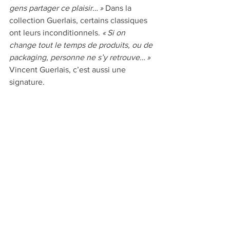
gens partager ce plaisir… »
 Dans la 
collection Guerlais, certains classiques 
ont leurs inconditionnels. 
« Si on 
change tout le temps de produits, ou de 
packaging, personne ne s’y retrouve… » 
Vincent Guerlais, c’est aussi une 
signature.
Boutiques : 11 rue Franklin, Nantes ; 
marché de Talensac, Nantes ; 4 rue de 
Lorraine, La Chapelle-sur-Erdre ; 4 rue 
du Marquis de Dion, Carquefou. 
www.vincentguerlais.com
#au sommaire du n°43
#Gastronomie
#Chef, oui chef