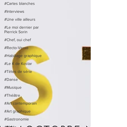
#Cartes blanches
#Interviews
#Une ville ailleurs
#Le moi dernier par
Pierrick Sorin
#Chef, oui chef
#Recto-Verso
#Habillage graphique
#Le K de Kostar
#Têtes de série
#Danse
#Musique
#Théâtre
#Art contemporain
#Art graphique
#Gastronomie
#Mode