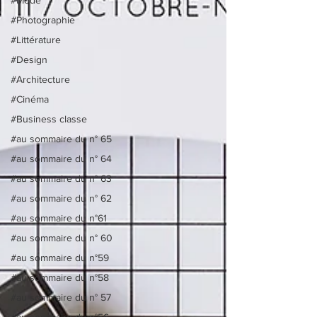
#Photographie
#Littérature
#Design
#Architecture
#Cinéma
#Business classe
#au sommaire du n° 65
#au sommaire du n° 64
#au sommaire du n° 63
#au sommaire du n° 62
#au sommaire du n°61
#au sommaire du n° 60
#au sommaire du n°59
#au sommaire du n°58
#au sommaire du n° 57
#au sommaire du n°56