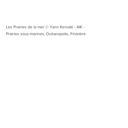
Les Prairies de la mer © Yann Kersalé - AIK - 
Prairies sous-marines, Océanopolis, Finistère
Les Prairies de la mer © Yann Kersalé - AIK - 
Prairies sous-marines, Océanopolis, Finistère