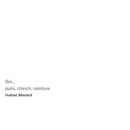
Gui_
pulls, cheich,
ceinture 
Isabel Marant
pantalon
 Dr. Denim
rangers 
Kenzo