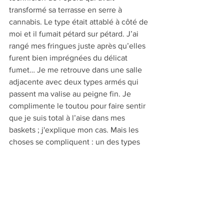
transformé sa terrasse en serre à 
cannabis. Le type était attablé à côté de 
moi et il fumait pétard sur pétard. J’ai 
rangé mes fringues juste après qu’elles 
furent bien imprégnées du délicat 
fumet… Je me retrouve dans une salle 
adjacente avec deux types armés qui 
passent ma valise au peigne fin. Je 
complimente le toutou pour faire sentir 
que je suis total à l’aise dans mes 
baskets ; j'explique mon cas. Mais les 
choses se compliquent : un des types 
brandit une cagoule bleue avec juste 
deux trous pour les yeux… Elle était en 
rabe, je l’ai ramenée avec moi. Les 
questions pleuvent. Heureusement, j’ai 
la photo de l’unijambiste avec son 
poisson, dans mon Nikon… Le type note 