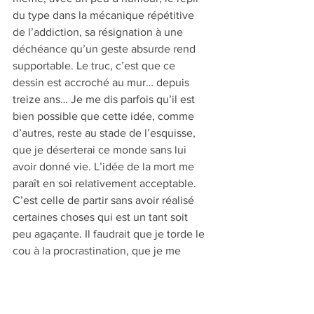
du type dans la mécanique répétitive 
de l’addiction, sa résignation à une 
déchéance qu’un geste absurde rend 
supportable. Le truc, c’est que ce 
dessin est accroché au mur… depuis 
treize ans… Je me dis parfois qu’il est 
bien possible que cette idée, comme 
d’autres, reste au stade de l’esquisse, 
que je déserterai ce monde sans lui 
avoir donné vie. L’idée de la mort me 
paraît en soi relativement acceptable. 
C’est celle de partir sans avoir réalisé 
certaines choses qui est un tant soit 
peu agaçante. Il faudrait que je torde le 
cou à la procrastination, que je me 
botte les fesses pour m’y mettre avant 
qu’il ne soit trop tard, mais c’est plus 
facile de fumer des clopes en sirotant 