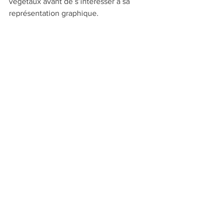
végétaux avant de s’intéresser à sa 
représentation graphique.
http://preciousliquid.tumblr.com
#au sommaire du n°39
#Art contemporain
#Art graphique
Voir tout
Posts récents