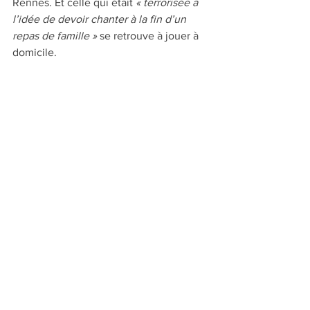
Rennes. Et celle qui était 
« terrorisée à 
l’idée de devoir chanter à la fin d’un 
repas de famille » 
se retrouve à jouer à 
domicile.
La Voix humaine
L’œuvre illustre la complicité qui liait 
Jean Cocteau à Francis Poulenc. Dans 
une mise en scène de Vincent Vittoz, 
Stéphanie d’Oustrac, arrière petite-
nièce de Poulenc, est cette jeune 
femme qui essaie, au téléphone, de 
retenir son amant. 
La Voix humaine, les 4, 6 et 7 avril 2013, 
Opéra de Rennes.
www.opera-rennes.fr
#au sommaire du n°35
#Musique
#Têtes de série