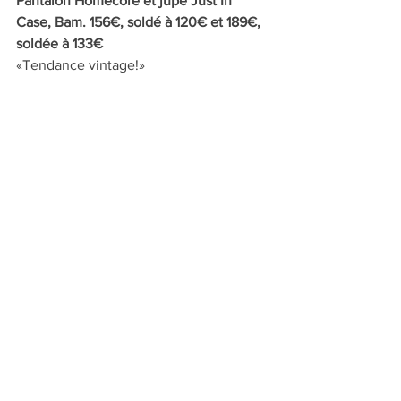
Pantalon Homecore et jupe Just In 
Case, Bam. 156€, soldé à 120€ et 189€, 
soldée à 133€
«Tendance vintage!» 