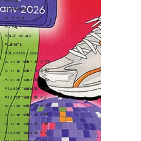
#Photographie
#Littérature
#Design
#Architecture
#Cinéma
#Business classe
#au sommaire du n° 65
#au sommaire du n° 64
#au sommaire du n° 63
#au sommaire du n° 62
#au sommaire du n°61
#au sommaire du n° 60
#au sommaire du n°59
#au sommaire du n°58
#au sommaire du n° 57
#au sommaire du n°56