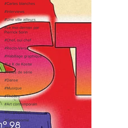
#Cartes blanches
#Interviews
#Une ville ailleurs
#Le moi dernier par
Pierrick Sorin
#Chef, oui chef
#Recto-Verso
#Habillage graphique
#Le K de Kostar
#Têtes de série
#Danse
#Musique
#Théâtre
#Art contemporain
#Art graphique
#Gastronomie
#Mode