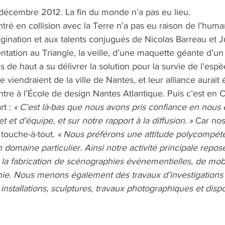
écembre 2012. La fin du monde n’a pas eu lieu. 
ntré en collision avec la Terre n’a pas eu raison de l’human
agination et aux talents conjugués de Nicolas Barreau et J
tation au Triangle, la veille, d’une maquette géante d’un 
 de haut a su délivrer la solution pour la survie de l’espè
 viendraient de la ville de Nantes, et leur alliance aurait é
tre à l’École de design Nantes Atlantique. Puis c’est en C
t : 
« C’est là-bas que nous avons pris confiance en nous
et d’équipe, et sur notre rapport à la diffusion. »
 Car no
 touche-à-tout. 
« Nous préférons une attitude polycompét
 domaine particulier. Ainsi notre activité principale repose
 la fabrication de scénographies événementielles, de mobil
ie. Nous menons également des travaux d’investigations su
nstallations, sculptures, travaux photographiques et dispos