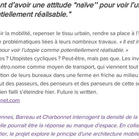
ant d’avoir une attitude “naïve’’ pour voir l’u
ellement réalisable.”
r la mobilité, repenser le tissu urbain, rendre sa place à l
e problématiques liées à leurs nombreux travaux. 
« Il est 
 pour voir l’utopie comme potentiellement réalisable. »
 ? Utopistes cycliques ? Peut-être, mais pas que. Les in
 Métro.nome comme moyen de transport, qui viennent tou
ction de leurs bureaux dans une ferme en friche au milie
ut des passeurs, des penseurs et des panseurs de cette s
n failli s’éteindre hier. Future is written.
net.com
nnes, Barreau et Charbonnet interrogent la densité de la 
le pourrait être la réponse au manque d’espace. En colla
ier, le projet explore le principe d’une architecture mobile