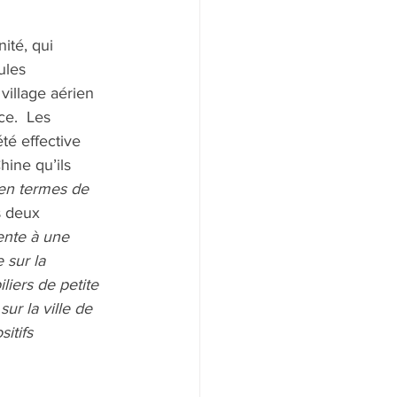
ité, qui 
ules 
village aérien 
ce.  Les 
té effective 
hine qu’ils 
 en termes de 
s deux 
ente à une 
 sur la 
iers de petite 
r la ville de 
itifs 