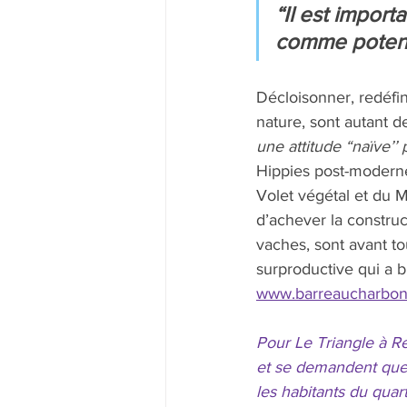
“Il est import
comme potenti
Décloisonner, redéfini
nature, sont autant d
une attitude “naïve’’
Hippies post-modernes
Volet végétal et du
d’achever la constru
vaches, sont avant to
surproductive qui a bie
www.barreaucharbon
Pour Le Triangle à Re
et se demandent quel
les habitants du quart