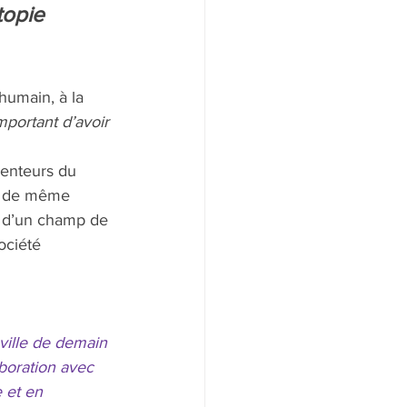
topie 
’humain, à la 
important d’avoir 
venteurs du 
t de même 
u d’un champ de 
ociété 
ville de demain 
boration avec 
 et en 