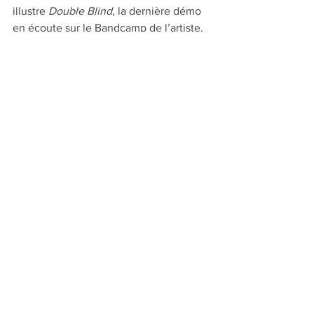
illustre 
Double Blind
, la dernière démo 
en écoute sur le Bandcamp de l’artiste. 
benjaminjarry.bandcamp.com
#au sommaire du n°50
#Musique
#Têtes de série
Voir tout
Posts récents