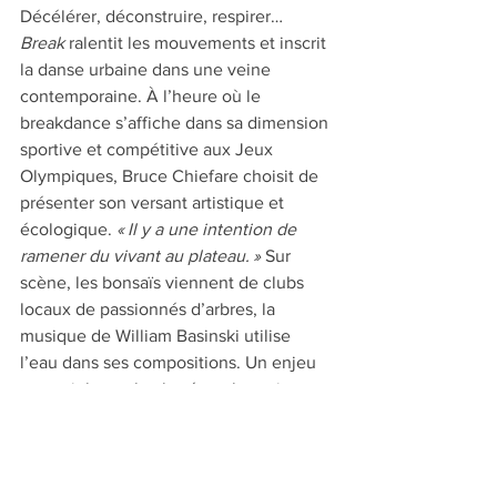
Décélérer, déconstruire, respirer… 
Break
 ralentit les mouvements et inscrit 
la danse urbaine dans une veine 
contemporaine. À l’heure où le 
breakdance s’affiche dans sa dimension 
sportive et compétitive aux Jeux 
Olympiques, Bruce Chiefare choisit de 
présenter son versant artistique et 
écologique. 
« Il y a une intention de 
ramener du vivant au plateau. » 
Sur 
scène, les bonsaïs viennent de clubs 
locaux de passionnés d’arbres, la 
musique de William Basinski utilise 
l’eau dans ses compositions. Un enjeu 
essentiel pour le chorégraphe qui 
souhaite dépasser la simple thématique 
pour imaginer à l’avenir des créations 
durables.  