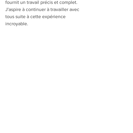
fournit un travail précis et complet. 
J'aspire à continuer à travailler avec 
tous suite à cette expérience 
incroyable.  
L’abattage rituel de George Mastromas
#au sommaire du n°55
#Théâtre
#Interviews
Voir tout
Posts récents