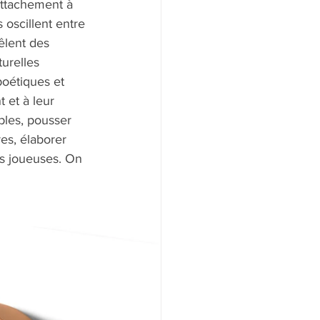
attachement à 
 oscillent entre 
mêlent des 
urelles 
oétiques et 
 et à leur 
ples, pousser 
es, élaborer 
lus joueuses. On 