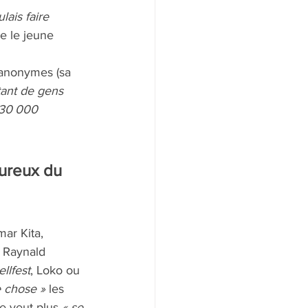
lais faire 
ue le jeune 
’anonymes (sa 
ant de gens 
 30 000 
oureux du 
ar Kita, 
 Raynald 
llfest
, Loko ou 
 chose » 
les 
e veut plus 
« se 