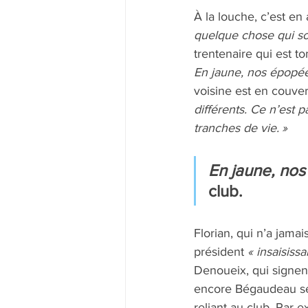
À la louche, c’est en
quelque chose qui so
trentenaire qui est 
En jaune, nos épopé
voisine est en couve
différents. Ce n’est
tranches de vie. »
En jaune, no
club. 
Florian, qui n’a jama
président 
« insaisissa
Denoueix, qui signen
encore Bégaudeau se 
reliant au club. Par 