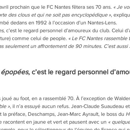
 avril prochain que le FC Nantes fêtera ses 70 ans. 
« Je vou
rte des clous et qui ne soit pas encyclopédique »
, expliq
tombé dedans en 1992 à l’occasion d’un Nantes-Lens. 
es
, c’est le regard personnel d’amoureux du club. Celui d
rture) comme celui de people. 
« Le FC Nantes rassemble t
 pas seulement un affrontement de 90 minutes. C’est aussi
s épopées
, c’est le regard personnel d’am
is joué au foot, en a rassemblé 70. À l’exception de Waldem
ble »
, il n’a essuyé aucun refus. Jean-Claude Suaudeau et
t la préface, Deschamps, Jean-Marc Ayrault, le boss du 
He
racontent en jaune et vert et pausent avec un 
« quelque
exemple, pour le sélectionneur de l’équipe de France qui n