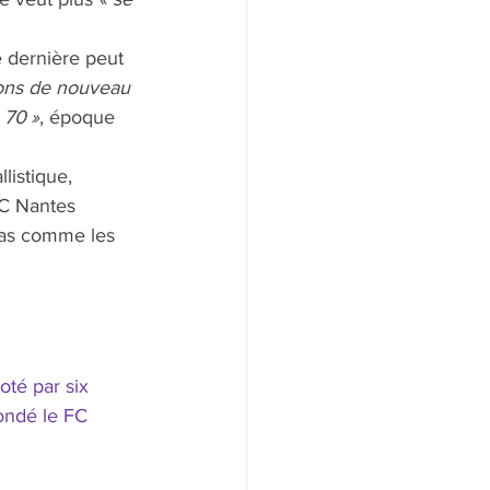
e dernière peut 
yons de nouveau 
 70 »
, époque 
listique, 
FC Nantes 
 pas comme les 
oté par six 
ondé le FC 