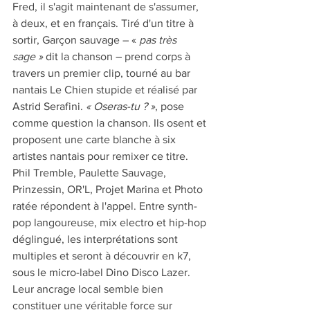
Fred, il s'agit maintenant de s'assumer, 
à deux, et en français. Tiré d'un titre à 
sortir, Garçon sauvage – «
 pas très 
sage »
 dit la chanson – prend corps à 
travers un premier clip, tourné au bar 
nantais Le Chien stupide et réalisé par 
Astrid Serafini. 
« Oseras-tu ? »
, pose 
comme question la chanson. Ils osent et 
proposent une carte blanche à six 
artistes nantais pour remixer ce titre. 
Phil Tremble, Paulette Sauvage, 
Prinzessin, OR'L, Projet Marina et Photo 
ratée répondent à l'appel. Entre synth-
pop langoureuse, mix electro et hip-hop 
déglingué, les interprétations sont 
multiples et seront à découvrir en k7, 
sous le micro-label Dino Disco Lazer. 
Leur ancrage local semble bien 
constituer une véritable force sur 