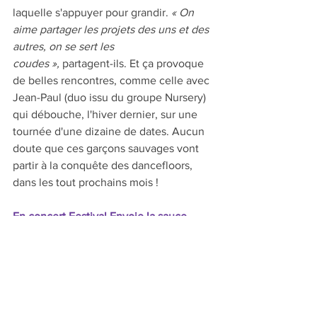
laquelle s'appuyer pour grandir. 
« On 
aime partager les projets des uns et des 
autres, on se sert les 
coudes »,
 partagent-ils. Et ça provoque 
de belles rencontres, comme celle avec 
Jean-Paul (duo issu du groupe Nursery) 
qui débouche, l'hiver dernier, sur une 
tournée d'une dizaine de dates. Aucun 
doute que ces garçons sauvages vont 
partir à la conquête des dancefloors, 
dans les tout prochains mois !  
En concert Festival Envoie la sauce
, 
Brem-sur-Mer, le 6 juillet ; 
Restaurant À poêle !
, Nantes, le 6 
septembre.
Le clip « Oseras-tu ? » 
sort cet été, suivi 
des remix de ce titre en k7 en 