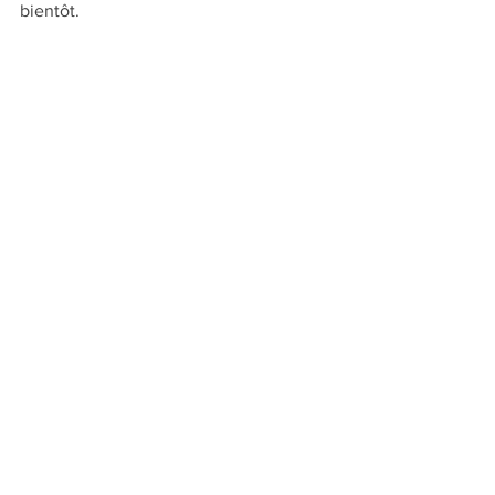
bientôt. 
thisisinuit.bandcamp.com
#Têtes de série
#Musique
#au sommaire du n°48
Voir tout
Posts récents