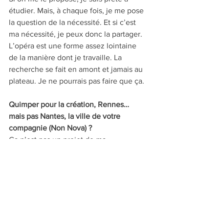
étudier. Mais, à chaque fois, je me pose 
la question de la nécessité. Et si c’est 
ma nécessité, je peux donc la partager. 
L’opéra est une forme assez lointaine 
de la manière dont je travaille. La 
recherche se fait en amont et jamais au 
plateau. Je ne pourrais pas faire que ça.
Quimper pour la création, Rennes… 
mais pas Nantes, la ville de votre 
compagnie (Non Nova) ? 
Ça n’est pas un projet de ma 
compagnie, je ne me mêle pas de la 
production. C’est un peu étrange qu’on 
n’ait pas trouvé l’occasion de produire 
cette pièce avec l’Opéra de Nantes. 
Mais peut-être aura-t-on la chance de 
voir cet opéra à Nantes plus tard.