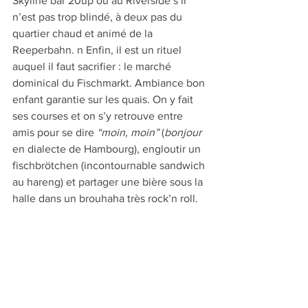
Skyline bar 20up ou au Riverside s’il 
n’est pas trop blindé, à deux pas du 
quartier chaud et animé de la 
Reeperbahn. n Enfin, il est un rituel 
auquel il faut sacrifier : le marché 
dominical du Fischmarkt. Ambiance bon 
enfant garantie sur les quais. On y fait 
ses courses et on s’y retrouve entre 
amis pour se dire 
“moin, moin”
 (
bonjour
en dialecte de Hambourg), engloutir un 
fischbrötchen (incontournable sandwich 
au hareng) et partager une bière sous la 
halle dans un brouhaha très rock’n roll. 