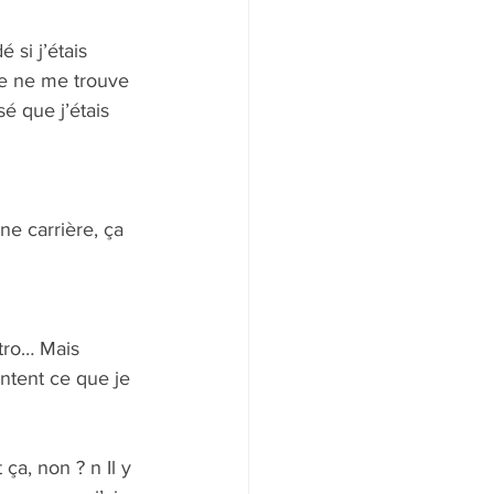
 si j’étais 
je ne me trouve 
é que j’étais 
ne carrière, ça 
tro… Mais 
entent ce que je 
ça, non ? n Il y 