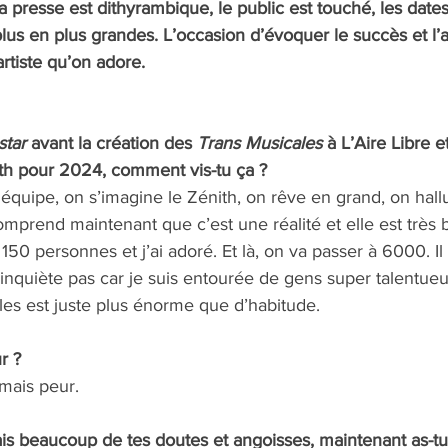
a presse est dithyrambique, le public est touché, les dates
 plus en plus grandes. L’occasion d’évoquer le succès et l’
rtiste qu’on adore.
star
 avant la création des 
Trans Musicales
 à L’Aire Libre 
h pour 2024, comment vis-tu ça ? 
quipe, on s’imagine le Zénith, on rêve en grand, on hall
rend maintenant que c’est une réalité et elle est très be
 150 personnes et j’ai adoré. Et là, on va passer à 6000. Il f
inquiète pas car je suis entourée de gens super talentue
es est juste plus énorme que d’habitude. 
r ? 
amais peur.
rlais beaucoup de tes doutes et angoisses, maintenant as-t