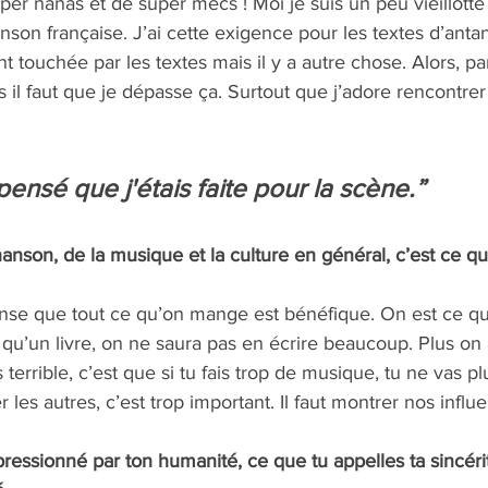
 nanas et de super mecs ! Moi je suis un peu vieillotte 
nson française. J’ai cette exigence pour les textes d’anta
t touchée par les textes mais il y a autre chose. Alors, parf
s il faut que je dépasse ça. Surtout que j’adore rencontre
 pensé que j'étais faite pour la scène.”
anson, de la musique et la culture en général, c’est ce qui 
ense que tout ce qu’on mange est bénéfique. On est ce qu’
t qu’un livre, on ne saura pas en écrire beaucoup. Plus on 
s terrible, c’est que si tu fais trop de musique, tu ne vas p
er les autres, c’est trop important. Il faut montrer nos influ
pressionné par ton humanité, ce que tu appelles ta sincér