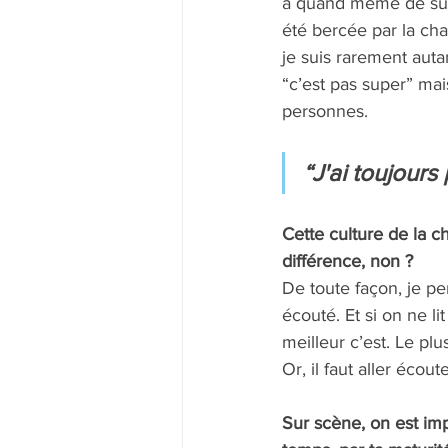
a quand même de super
été bercée par la cha
je suis rarement autan
“c’est pas super” mai
personnes.
“J'ai toujours
Cette culture de la ch
différence, non ? 
De toute façon, je p
écouté. Et si on ne li
meilleur c’est. Le plu
Or, il faut aller écout
Sur scène, on est im