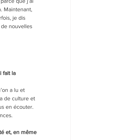
parce que j’ai 
n. Maintenant, 
ois, je dis 
r de nouvelles 
fait la 
on a lu et 
a de culture et 
lus en écouter. 
ences.
ité et, en même 