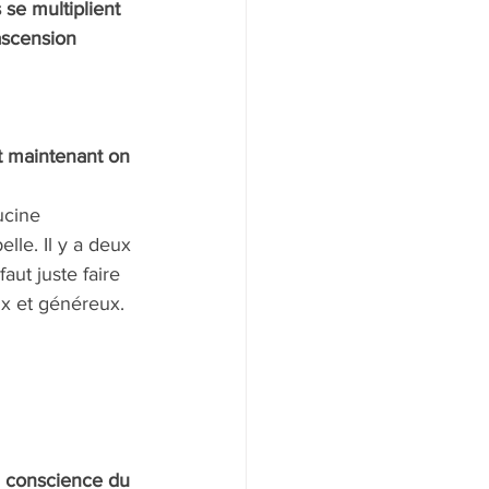
 se multiplient 
ascension 
et maintenant on 
ucine 
lle. Il y a deux 
aut juste faire 
ux et généreux. 
u conscience du 